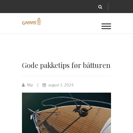
Gode pakketips før båtturen
filip
august 1, 2024