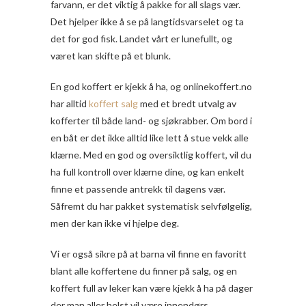
farvann, er det viktig å pakke for all slags vær.
Det hjelper ikke å se på langtidsvarselet og ta
det for god fisk. Landet vårt er lunefullt, og
været kan skifte på et blunk.
En god koffert er kjekk å ha, og onlinekoffert.no
har alltid
koffert salg
med et bredt utvalg av
kofferter til både land- og sjøkrabber. Om bord i
en båt er det ikke alltid like lett å stue vekk alle
klærne. Med en god og oversiktlig koffert, vil du
ha full kontroll over klærne dine, og kan enkelt
finne et passende antrekk til dagens vær.
Såfremt du har pakket systematisk selvfølgelig,
men der kan ikke vi hjelpe deg.
Vi er også sikre på at barna vil finne en favoritt
blant alle koffertene du finner på salg, og en
koffert full av leker kan være kjekk å ha på dager
der man aller helst vil være innendørs.