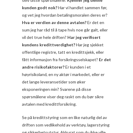
selv disse spørsmålene:
Kjenner jeg denne
kunden godt nok?
Har vi handlet sammen før,
og vet jeg hvordan betalingsmoralen deres er?
Hva er verdien av denne avtalen?
Er det en
sum jeg har råd til å tape hvis noe går galt, eller
vil det true hele driften?
Har jeg verifisert
kundens kredittverdighet?
Har jeg sjekket
offentlige registre, tatt en kredittsjekk, eller
fått informasjon fra forsikringsselskapet?
Er det
andre risikofaktorer?
Er kunden i et
høyrisikoland, en ny aktør i markedet, eller er
det lange leveransetider som øker
eksponeringen min? Svarene på disse
spørsmålene viser deg raskt om du bør sikre
avtalen med kredittforsikring.
Se på kredittstyring som en like naturlig del av
driften som vedlikehold av verktøy, lagerstyring
og sikkerhetsutstyr. Akkurat som du ikke ville