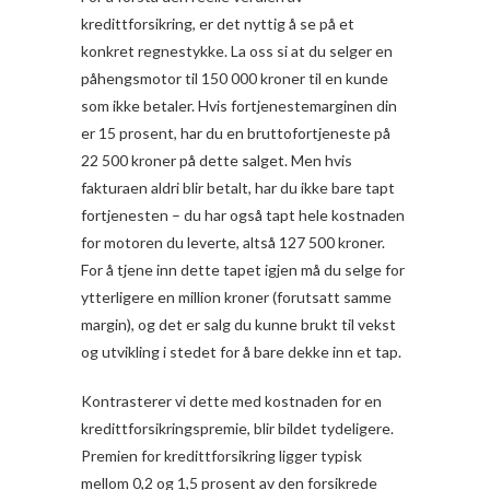
kredittforsikring, er det nyttig å se på et
konkret regnestykke. La oss si at du selger en
påhengsmotor til 150 000 kroner til en kunde
som ikke betaler. Hvis fortjenestemarginen din
er 15 prosent, har du en bruttofortjeneste på
22 500 kroner på dette salget. Men hvis
fakturaen aldri blir betalt, har du ikke bare tapt
fortjenesten – du har også tapt hele kostnaden
for motoren du leverte, altså 127 500 kroner.
For å tjene inn dette tapet igjen må du selge for
ytterligere en million kroner (forutsatt samme
margin), og det er salg du kunne brukt til vekst
og utvikling i stedet for å bare dekke inn et tap.
Kontrasterer vi dette med kostnaden for en
kredittforsikringspremie, blir bildet tydeligere.
Premien for kredittforsikring ligger typisk
mellom 0,2 og 1,5 prosent av den forsikrede