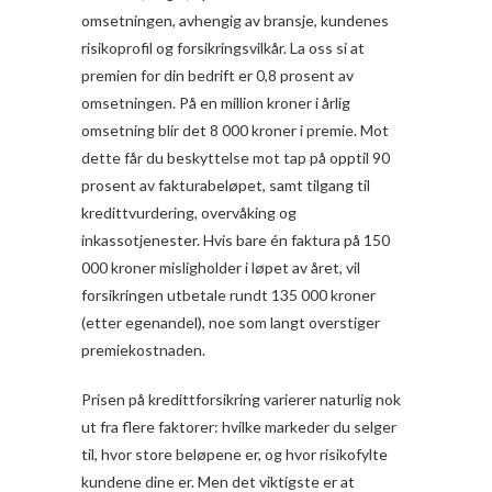
omsetningen, avhengig av bransje, kundenes
risikoprofil og forsikringsvilkår. La oss si at
premien for din bedrift er 0,8 prosent av
omsetningen. På en million kroner i årlig
omsetning blir det 8 000 kroner i premie. Mot
dette får du beskyttelse mot tap på opptil 90
prosent av fakturabeløpet, samt tilgang til
kredittvurdering, overvåking og
inkassotjenester. Hvis bare én faktura på 150
000 kroner misligholder i løpet av året, vil
forsikringen utbetale rundt 135 000 kroner
(etter egenandel), noe som langt overstiger
premiekostnaden.
Prisen på kredittforsikring varierer naturlig nok
ut fra flere faktorer: hvilke markeder du selger
til, hvor store beløpene er, og hvor risikofylte
kundene dine er. Men det viktigste er at