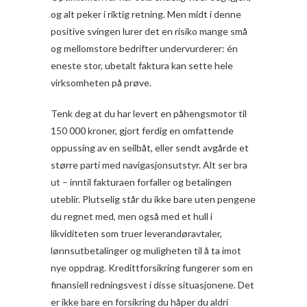
og alt peker i riktig retning. Men midt i denne
positive svingen lurer det en risiko mange små
og mellomstore bedrifter undervurderer: én
eneste stor, ubetalt faktura kan sette hele
virksomheten på prøve.
Tenk deg at du har levert en påhengsmotor til
150 000 kroner, gjort ferdig en omfattende
oppussing av en seilbåt, eller sendt avgårde et
større parti med navigasjonsutstyr. Alt ser bra
ut – inntil fakturaen forfaller og betalingen
uteblir. Plutselig står du ikke bare uten pengene
du regnet med, men også med et hull i
likviditeten som truer leverandøravtaler,
lønnsutbetalinger og muligheten til å ta imot
nye oppdrag. Kredittforsikring fungerer som en
finansiell redningsvest i disse situasjonene. Det
er ikke bare en forsikring du håper du aldri