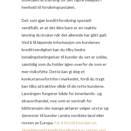
henhold til forsikringsavtalen.
Det som gjør kredittforsikring spesielt
verdifullt, er at det ikke bare er en reaktiv
løsning du bruker når det allerede har gått galt.
Ved å få løpende informasjon om kundenes
kredittverdighet kan du tilby bedre
betalingsbetingelser til kunder du vet er solide,
samtidig som du holder igjen overfor de som er
mer risikofylte. Dette kan gi deg et
konkurransefortrinn i markedet, fordi du trygt
kan tilby attraktive vilkår til de rette kundene.
Løsningen fungerer både for innenlands- og
eksporthandel, noe som er sentralt for
båtbransjen der mange aktører selger utstyr og
tjenester til kunder i andre nordiske land eller
resten av Europa.
For å forstå hvordan en
skreddersydd kredittforsikring kan settes opp