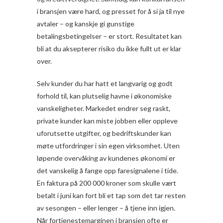
i bransjen være hard, og presset for å si ja til nye
avtaler – og kanskje gi gunstige
betalingsbetingelser – er stort. Resultatet kan
bli at du aksepterer risiko du ikke fullt ut er klar
over.
Selv kunder du har hatt et langvarig og godt
forhold til, kan plutselig havne i økonomiske
vanskeligheter. Markedet endrer seg raskt,
private kunder kan miste jobben eller oppleve
uforutsette utgifter, og bedriftskunder kan
møte utfordringer i sin egen virksomhet. Uten
løpende overvåking av kundenes økonomi er
det vanskelig å fange opp faresignalene i tide.
En faktura på 200 000 kroner som skulle vært
betalt i juni kan fort bli et tap som det tar resten
av sesongen – eller lenger – å tjene inn igjen.
Når fortjenestemarginen i bransjen ofte er