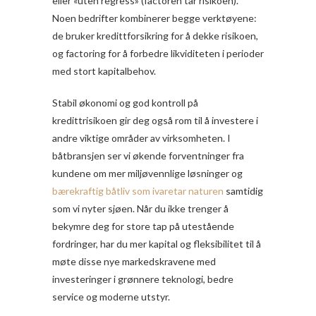
eller «uten regress» (factoren tar risikoen).
Noen bedrifter kombinerer begge verktøyene:
de bruker kredittforsikring for å dekke risikoen,
og factoring for å forbedre likviditeten i perioder
med stort kapitalbehov.
Stabil økonomi og god kontroll på
kredittrisikoen gir deg også rom til å investere i
andre viktige områder av virksomheten. I
båtbransjen ser vi økende forventninger fra
kundene om mer miljøvennlige løsninger og
bærekraftig båtliv som ivaretar naturen
samtidig
som vi nyter sjøen. Når du ikke trenger å
bekymre deg for store tap på utestående
fordringer, har du mer kapital og fleksibilitet til å
møte disse nye markedskravene med
investeringer i grønnere teknologi, bedre
service og moderne utstyr.