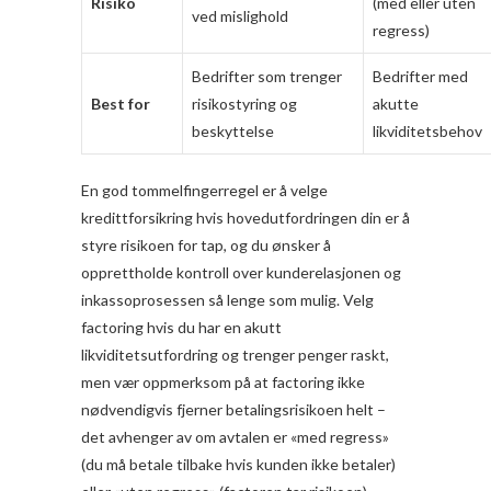
Risiko
(med eller uten
ved mislighold
regress)
Bedrifter som trenger
Bedrifter med
Best for
risikostyring og
akutte
beskyttelse
likviditetsbehov
En god tommelfingerregel er å velge
kredittforsikring hvis hovedutfordringen din er å
styre risikoen for tap, og du ønsker å
opprettholde kontroll over kunderelasjonen og
inkassoprosessen så lenge som mulig. Velg
factoring hvis du har en akutt
likviditetsutfordring og trenger penger raskt,
men vær oppmerksom på at factoring ikke
nødvendigvis fjerner betalingsrisikoen helt –
det avhenger av om avtalen er «med regress»
(du må betale tilbake hvis kunden ikke betaler)