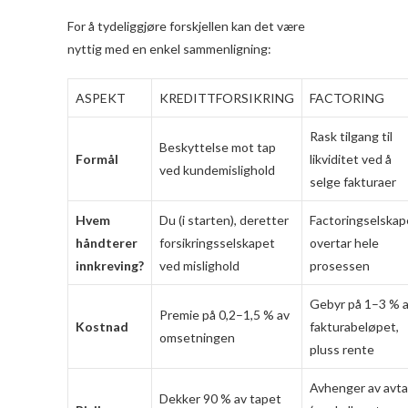
For å tydeliggjøre forskjellen kan det være
nyttig med en enkel sammenligning:
ASPEKT
KREDITTFORSIKRING
FACTORING
Rask tilgang til
Beskyttelse mot tap
Formål
likviditet ved å
ved kundemislighold
selge fakturaer
Hvem
Du (i starten), deretter
Factoringselskap
håndterer
forsikringsselskapet
overtar hele
innkreving?
ved mislighold
prosessen
Gebyr på 1–3 % 
Premie på 0,2–1,5 % av
Kostnad
fakturabeløpet,
omsetningen
pluss rente
Avhenger av avta
Dekker 90 % av tapet