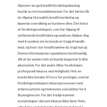
Kjernen i en god kredittforsikringsløsning
består av tre hovedelementer. For det første får
du tilgang til proaktiv kredittvurdering og
løpende overvåking av kundene dine. Det betyr
at forsikringsselskapet, som har tilgang til
omfattende kredittdata og analyser, hjelper deg
med å vurdere om en kunde er trygg å handle
med, og hvor stor kredittramme du trygt kan gi.
Denne informasjonen oppdateres kontinuerlig,
slik at du varsles hvis en kunde begynner å slite
økonomisk. For det andre tilbyr forsikringen
profesjonell inkasso ved mislighold. Hvis en
kunde ikke betaler til tross for purringer, overtar
forsikringsselskapet inkassoprosessen med
erfarne jurister og innkrevere som jobber for å
få pengene inn. For det tredje kommer
erstatningen: dersom inkasso ikke fører frem,
utbetales erstatning for det tapte beløpet i