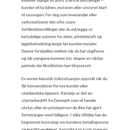
kommer mange av årets største bestillinger –
kunder vil ha båten, motoren eller utstyret klart
til sesongen. For deg som leverandør eller
verksted betyr det ofte store
forhåndsbestillinger der du må legge ut
betydelige summer for deler, arbeidskraft og
lagerbeholdning lenge før kunden betaler.
Denne forskjellen mellom når du har utgiftene
og når pengene kommer inn, skaper en sårbar
periode der likviditeten kan bli presset.
En annen klassisk risikosituasjon oppstår når du
får henvendelser fra nye kunder eller
utenlandske kjøpere. Kanskje er det en
charterbedrift fra Danmark som vil handle
utstyr, eller en privatperson du ikke har gjort
forretninger med tidligere. I slike tilfeller har du
begrenset kunnskap om kundens betalingsevne
og kredittverdighet. Samtidig kan konkurransen