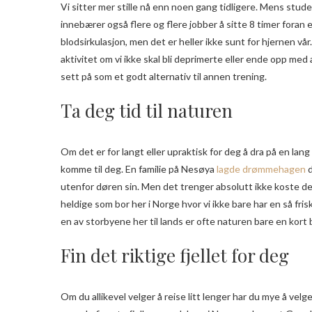
Vi sitter mer stille nå enn noen gang tidligere. Mens stude
innebærer også flere og flere jobber å sitte 8 timer foran
blodsirkulasjon, men det er heller ikke sunt for hjernen vår.
aktivitet om vi ikke skal bli deprimerte eller ende opp med
sett på som et godt alternativ til annen trening.
Ta deg tid til naturen
Om det er for langt eller upraktisk for deg å dra på en lan
komme til deg. En familie på Nesøya
lagde drømmehagen
d
utenfor døren sin. Men det trenger absolutt ikke koste deg m
heldige som bor her i Norge hvor vi ikke bare har en så fri
en av storbyene her til lands er ofte naturen bare en kort 
Fin det riktige fjellet for deg
Om du allikevel velger å reise litt lenger har du mye å velg