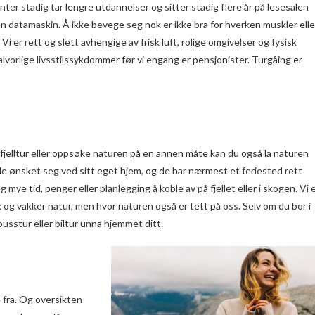
nter stadig tar lengre utdannelser og sitter stadig flere år på lesesalen
 en datamaskin. Å ikke bevege seg nok er ikke bra for hverken muskler elle
 Vi er rett og slett avhengige av frisk luft, rolige omgivelser og fysisk
 alvorlige livsstilssykdommer før vi engang er pensjonister. Turgåing er
g fjelltur eller oppsøke naturen på en annen måte kan du også la naturen
e ønsket seg ved sitt eget hjem, og de har nærmest et feriested rett
ye tid, penger eller planlegging å koble av på fjellet eller i skogen. Vi 
sk og vakker natur, men hvor naturen også er tett på oss. Selv om du bor i
busstur eller biltur unna hjemmet ditt.
e fra. Og oversikten