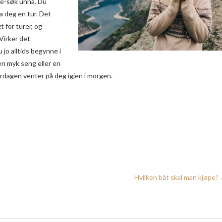
gle-søk unna. Du
a deg en tur. Det
 for turer, og
Virker det
 jo alltids begynne i
en myk seng eller en
verdagen venter på deg igjen i morgen.
Hvilken båt skal man kjøpe?