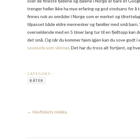
over de fineste fjellene og dalene i Norge er bare et Goo
trenger heller ikke ha mye erfaring og god stedsans for å t
finnes nok av områder i Norge som er merket og tilrettelagt
tilpasset både eldre mennesker og familier med små barn. 
overveldende med en 5 timer lang tur til en fjelltopp kan du
det små. Og når du kommer hjem igjen kan du sove godt i 
sovesofa som skinner
. Det har du tross alt fortjent, og h
CATEGORY :
BÅTER
←
Havfiskets mekka