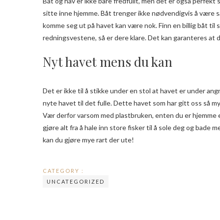
Båt og hav er ikke bare fredfullt, men det er også perfekt som
sitte inne hjemme. Båt trenger ikke nødvendigvis å være 
komme seg ut på havet kan være nok. Finn en billig båt til s
redningsvestene, så er dere klare. Det kan garanteres at
Nyt havet mens du kan
Det er ikke til å stikke under en stol at havet er under ang
nyte havet til det fulle. Dette havet som har gitt oss så m
Vær derfor varsom med plastbruken, enten du er hjemme ell
gjøre alt fra å hale inn store fisker til å sole deg og bade 
kan du gjøre mye rart der ute!
CATEGORY :
UNCATEGORIZED