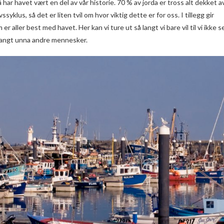
ar havet vært en del av vår historie. 70 % av jorda er tross alt dekket a
ivssyklus, så det er liten tvil om hvor viktig dette er for oss. I tillegg gir
 aller best med havet. Her kan vi ture ut så langt vi bare vil til vi ikke s
 langt unna andre mennesker.