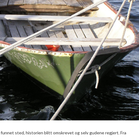
ag funnet sted, historien blitt omskrevet og selv gudene regjert. Fra