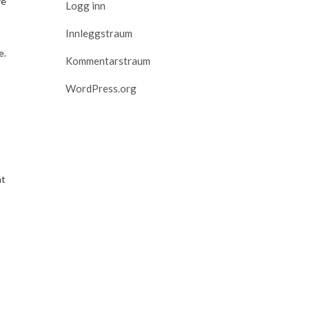
re
Logg inn
Innleggstraum
e.
Kommentarstraum
WordPress.org
åt