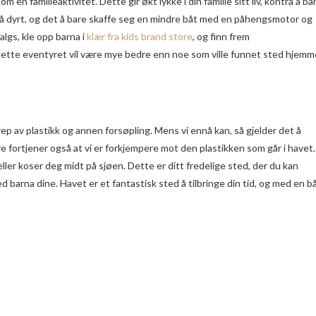
 en familieaktivitet. Dette gir økt lykke i din familie sitt liv, kontra å ba
så dyrt, og det å bare skaffe seg en mindre båt med en påhengsmotor og
algs, kle opp barna i
klær fra kids brand store
, og finn frem
 dette eventyret vil være mye bedre enn noe som ville funnet sted hjemm
rep av plastikk og annen forsøpling. Mens vi ennå kan, så gjelder det å
ye fortjener også at vi er forkjempere mot den plastikken som går i havet.
er koser deg midt på sjøen. Dette er ditt fredelige sted, der du kan
med barna dine. Havet er et fantastisk sted å tilbringe din tid, og med en b